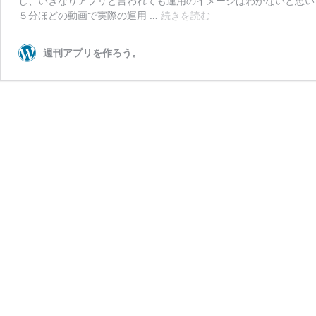
し、いきなりアプリと言われても運用のイメージはわかないと思い
[動
５分ほどの動画で実際の運用 …
続きを読む
画
事
週刊アプリを作ろう。
例
紹
介]
大
学
で
の
公
式
ア
プ
リ
の
具
体
的
な
活