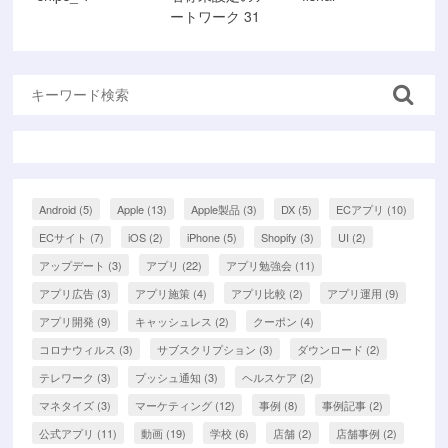
ートワーク 31
Android
(5)
Apple
(13)
Apple製品
(3)
DX
(5)
ECアプリ
(10)
ECサイト
(7)
iOS
(2)
iPhone
(5)
Shopify
(3)
UI
(2)
アップデート
(3)
アプリ
(22)
アプリ勉強会
(11)
アプリ広告
(3)
アプリ施策
(4)
アプリ比較
(2)
アプリ運用
(9)
アプリ開発
(9)
キャッシュレス
(2)
クーポン
(4)
コロナウィルス
(3)
サブスクリプション
(3)
ダウンロード
(2)
テレワーク
(3)
プッシュ通知
(3)
ヘルスケア
(2)
マネタイズ
(3)
マーケティング
(12)
事例
(8)
事例記事
(2)
公式アプリ
(11)
動画
(19)
学校
(6)
店舗
(2)
店舗事例
(2)