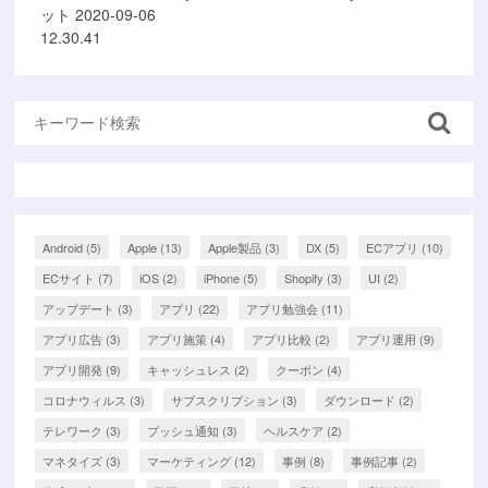
ット 2020-09-06
12.30.41
Android
(5)
Apple
(13)
Apple製品
(3)
DX
(5)
ECアプリ
(10)
ECサイト
(7)
iOS
(2)
iPhone
(5)
Shopify
(3)
UI
(2)
アップデート
(3)
アプリ
(22)
アプリ勉強会
(11)
アプリ広告
(3)
アプリ施策
(4)
アプリ比較
(2)
アプリ運用
(9)
アプリ開発
(9)
キャッシュレス
(2)
クーポン
(4)
コロナウィルス
(3)
サブスクリプション
(3)
ダウンロード
(2)
テレワーク
(3)
プッシュ通知
(3)
ヘルスケア
(2)
マネタイズ
(3)
マーケティング
(12)
事例
(8)
事例記事
(2)