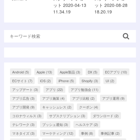
ット 2020-04-13
ット 2020-08-28
11.34.19
18.20.19
Android
(5)
Apple
(13)
Apple製品
(3)
DX
(5)
ECアプリ
(10)
ECサイト
(7)
iOS
(2)
iPhone
(5)
Shopify
(3)
UI
(2)
アップデート
(3)
アプリ
(22)
アプリ勉強会
(11)
アプリ広告
(3)
アプリ施策
(4)
アプリ比較
(2)
アプリ運用
(9)
アプリ開発
(9)
キャッシュレス
(2)
クーポン
(4)
コロナウィルス
(3)
サブスクリプション
(3)
ダウンロード
(2)
テレワーク
(3)
プッシュ通知
(3)
ヘルスケア
(2)
マネタイズ
(3)
マーケティング
(12)
事例
(8)
事例記事
(2)