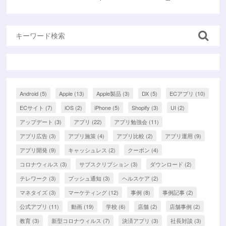
Android
(5)
Apple
(13)
Apple製品
(3)
DX
(5)
ECアプリ
(10)
ECサイト
(7)
iOS
(2)
iPhone
(5)
Shopify
(3)
UI
(2)
アップデート
(3)
アプリ
(22)
アプリ勉強会
(11)
アプリ広告
(3)
アプリ施策
(4)
アプリ比較
(2)
アプリ運用
(9)
アプリ開発
(9)
キャッシュレス
(2)
クーポン
(4)
コロナウィルス
(3)
サブスクリプション
(3)
ダウンロード
(2)
テレワーク
(3)
プッシュ通知
(3)
ヘルスケア
(2)
マネタイズ
(3)
マーケティング
(12)
事例
(8)
事例記事
(2)
公式アプリ
(11)
動画
(19)
学校
(6)
店舗
(2)
店舗事例
(2)
教育
(3)
新型コロナウィルス
(7)
決済アプリ
(3)
社長対談
(3)