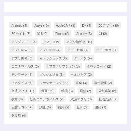
Android
(5)
Apple
(13)
Apple製品
(3)
DX
(5)
ECアプリ
(10)
ECサイト
(7)
iOS
(2)
iPhone
(5)
Shopify
(3)
UI
(2)
アップデート
(3)
アプリ
(22)
アプリ勉強会
(11)
アプリ広告
(3)
アプリ施策
(4)
アプリ比較
(2)
アプリ運用
(9)
アプリ開発
(9)
キャッシュレス
(2)
クーポン
(4)
コロナウィルス
(3)
サブスクリプション
(3)
ダウンロード
(2)
テレワーク
(3)
プッシュ通知
(3)
ヘルスケア
(2)
マネタイズ
(3)
マーケティング
(12)
事例
(8)
事例記事
(2)
公式アプリ
(11)
動画
(19)
学校
(6)
店舗
(2)
店舗事例
(2)
教育
(3)
新型コロナウィルス
(7)
決済アプリ
(3)
社長対談
(3)
美容サロン
(2)
調査
(5)
費用
(2)
運用
(3)
開発
(2)
飲食店
(4)