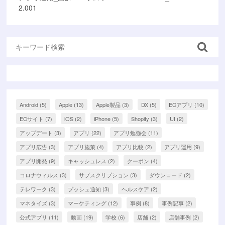
2.001
Android
(5)
Apple
(13)
Apple製品
(3)
DX
(5)
ECアプリ
(10)
ECサイト
(7)
iOS
(2)
iPhone
(5)
Shopify
(3)
UI
(2)
アップデート
(3)
アプリ
(22)
アプリ勉強会
(11)
アプリ広告
(3)
アプリ施策
(4)
アプリ比較
(2)
アプリ運用
(9)
アプリ開発
(9)
キャッシュレス
(2)
クーポン
(4)
コロナウィルス
(3)
サブスクリプション
(3)
ダウンロード
(2)
テレワーク
(3)
プッシュ通知
(3)
ヘルスケア
(2)
マネタイズ
(3)
マーケティング
(12)
事例
(8)
事例記事
(2)
公式アプリ
(11)
動画
(19)
学校
(6)
店舗
(2)
店舗事例
(2)