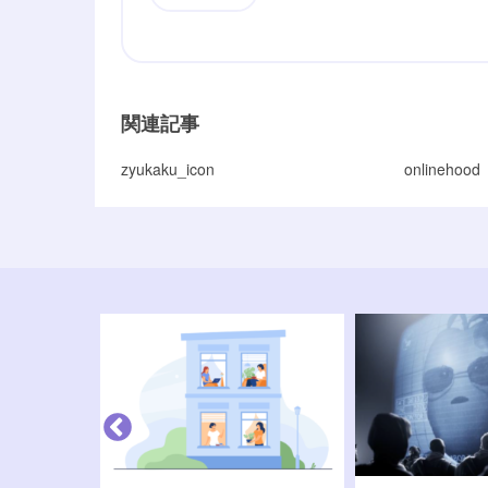
関連記事
zyukaku_icon
onlinehood