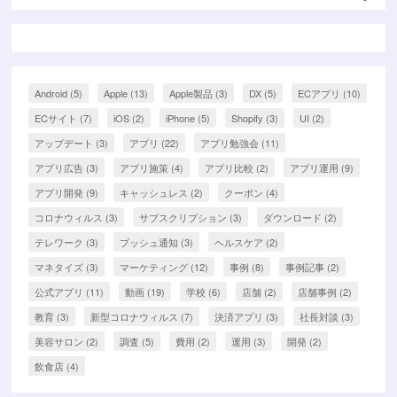
Android
(5)
Apple
(13)
Apple製品
(3)
DX
(5)
ECアプリ
(10)
ECサイト
(7)
iOS
(2)
iPhone
(5)
Shopify
(3)
UI
(2)
アップデート
(3)
アプリ
(22)
アプリ勉強会
(11)
アプリ広告
(3)
アプリ施策
(4)
アプリ比較
(2)
アプリ運用
(9)
アプリ開発
(9)
キャッシュレス
(2)
クーポン
(4)
コロナウィルス
(3)
サブスクリプション
(3)
ダウンロード
(2)
テレワーク
(3)
プッシュ通知
(3)
ヘルスケア
(2)
マネタイズ
(3)
マーケティング
(12)
事例
(8)
事例記事
(2)
公式アプリ
(11)
動画
(19)
学校
(6)
店舗
(2)
店舗事例
(2)
教育
(3)
新型コロナウィルス
(7)
決済アプリ
(3)
社長対談
(3)
美容サロン
(2)
調査
(5)
費用
(2)
運用
(3)
開発
(2)
飲食店
(4)