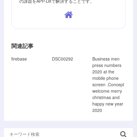
の課題をAPP-DXで解決することです。
関連記事
firebase
DSC00292
Business men
press numbers
2020 at the
mobile phone
screen .Concept
welcome merry
christmas and
happy new year
2020