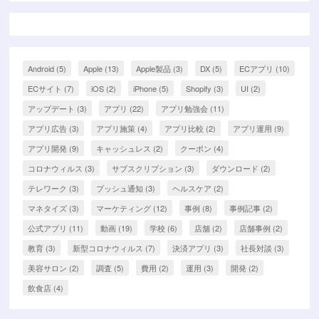
Android
(5)
Apple
(13)
Apple製品
(3)
DX
(5)
ECアプリ
(10)
ECサイト
(7)
iOS
(2)
iPhone
(5)
Shopify
(3)
UI
(2)
アップデート
(3)
アプリ
(22)
アプリ勉強会
(11)
アプリ広告
(3)
アプリ施策
(4)
アプリ比較
(2)
アプリ運用
(9)
アプリ開発
(9)
キャッシュレス
(2)
クーポン
(4)
コロナウィルス
(3)
サブスクリプション
(3)
ダウンロード
(2)
テレワーク
(3)
プッシュ通知
(3)
ヘルスケア
(2)
マネタイズ
(3)
マーケティング
(12)
事例
(8)
事例記事
(2)
公式アプリ
(11)
動画
(19)
学校
(6)
店舗
(2)
店舗事例
(2)
教育
(3)
新型コロナウィルス
(7)
決済アプリ
(3)
社長対談
(3)
美容サロン
(2)
調査
(5)
費用
(2)
運用
(3)
開発
(2)
飲食店
(4)