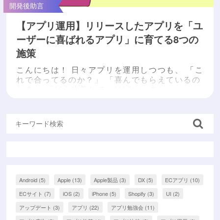
開発後助言
【アプリ運用】リリースしたアプリを「ユ
ーザーに喜ばれるアプリ」に育てる8つの
施策
こんにちは！ 日々アプリを運用しつつも、 「こ
れで合ってるのか？」 「喜んでもらえているの
か？」 「どう改善していけばいいのか・・・」
と、想像を抱きながら日々こまめに更新をされ
ているアプリ運用者様は少なくないはずです。
（私も前職ではそうでした笑） 今回は、そんな
ふうに日々アプリを運用されている担当者様に
向けたテーマです。 本記事は、以下に当てはま
る方が、特に参考になります！ ・アプリのダウ
ンロー...
もっと読む »
Android
(5)
Apple
(13)
Apple製品
(3)
DX
(5)
ECアプリ
(10)
ECサイト
(7)
iOS
(2)
iPhone
(5)
Shopify
(3)
UI
(2)
アップデート
(3)
アプリ
(22)
アプリ勉強会
(11)