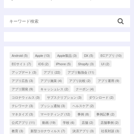
Android
(5)
Apple
(13)
Apple製品
(3)
DX
(5)
ECアプリ
(10)
ECサイト
(7)
iOS
(2)
iPhone
(5)
Shopify
(3)
UI
(2)
アップデート
(3)
アプリ
(22)
アプリ勉強会
(11)
アプリ広告
(3)
アプリ施策
(4)
アプリ比較
(2)
アプリ運用
(9)
アプリ開発
(9)
キャッシュレス
(2)
クーポン
(4)
コロナウィルス
(3)
サブスクリプション
(3)
ダウンロード
(2)
テレワーク
(3)
プッシュ通知
(3)
ヘルスケア
(2)
マネタイズ
(3)
マーケティング
(12)
事例
(8)
事例記事
(2)
公式アプリ
(11)
動画
(19)
学校
(6)
店舗
(2)
店舗事例
(2)
教育
(3)
新型コロナウィルス
(7)
決済アプリ
(3)
社長対談
(3)