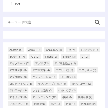
_image
Android
(5)
Apple
(13)
Apple製品
(3)
DX
(5)
ECアプリ
(10)
ECサイト
(7)
iOS
(2)
iPhone
(5)
Shopify
(3)
UI
(2)
アップデート
(3)
アプリ
(22)
アプリ勉強会
(11)
アプリ広告
(3)
アプリ施策
(4)
アプリ比較
(2)
アプリ運用
(9)
アプリ開発
(9)
キャッシュレス
(2)
クーポン
(4)
コロナウィルス
(3)
サブスクリプション
(3)
ダウンロード
(2)
テレワーク
(3)
プッシュ通知
(3)
ヘルスケア
(2)
マネタイズ
(3)
マーケティング
(12)
事例
(8)
事例記事
(2)
公式アプリ
(11)
動画
(19)
学校
(6)
店舗
(2)
店舗事例
(2)