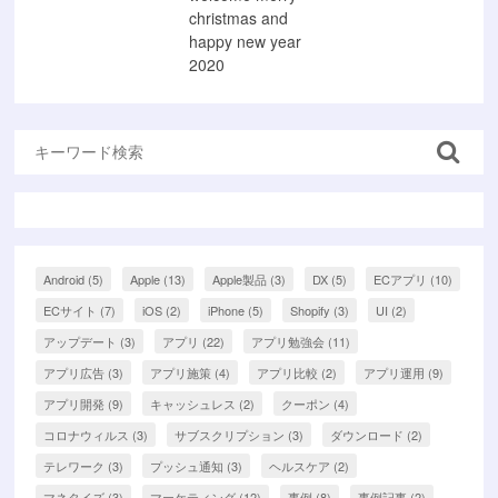
christmas and
happy new year
2020
Android
(5)
Apple
(13)
Apple製品
(3)
DX
(5)
ECアプリ
(10)
ECサイト
(7)
iOS
(2)
iPhone
(5)
Shopify
(3)
UI
(2)
アップデート
(3)
アプリ
(22)
アプリ勉強会
(11)
アプリ広告
(3)
アプリ施策
(4)
アプリ比較
(2)
アプリ運用
(9)
アプリ開発
(9)
キャッシュレス
(2)
クーポン
(4)
コロナウィルス
(3)
サブスクリプション
(3)
ダウンロード
(2)
テレワーク
(3)
プッシュ通知
(3)
ヘルスケア
(2)
マネタイズ
(3)
マーケティング
(12)
事例
(8)
事例記事
(2)