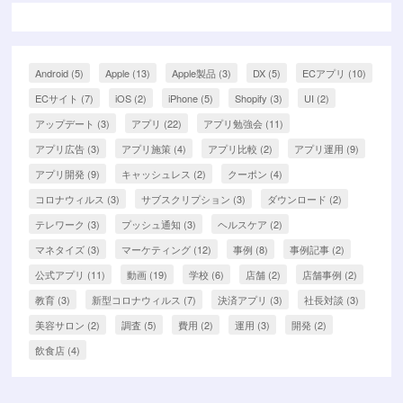
Android
(5)
Apple
(13)
Apple製品
(3)
DX
(5)
ECアプリ
(10)
ECサイト
(7)
iOS
(2)
iPhone
(5)
Shopify
(3)
UI
(2)
アップデート
(3)
アプリ
(22)
アプリ勉強会
(11)
アプリ広告
(3)
アプリ施策
(4)
アプリ比較
(2)
アプリ運用
(9)
アプリ開発
(9)
キャッシュレス
(2)
クーポン
(4)
コロナウィルス
(3)
サブスクリプション
(3)
ダウンロード
(2)
テレワーク
(3)
プッシュ通知
(3)
ヘルスケア
(2)
マネタイズ
(3)
マーケティング
(12)
事例
(8)
事例記事
(2)
公式アプリ
(11)
動画
(19)
学校
(6)
店舗
(2)
店舗事例
(2)
教育
(3)
新型コロナウィルス
(7)
決済アプリ
(3)
社長対談
(3)
美容サロン
(2)
調査
(5)
費用
(2)
運用
(3)
開発
(2)
飲食店
(4)