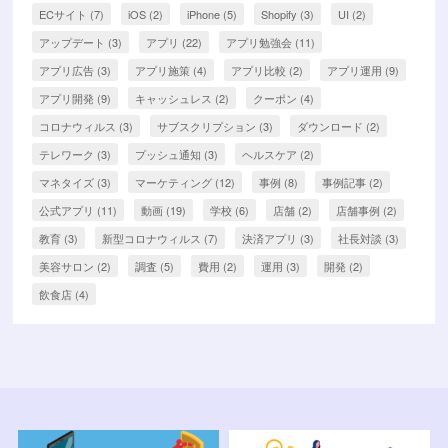
ECサイト
(7)
iOS
(2)
iPhone
(5)
Shopify
(3)
UI
(2)
アップデート
(3)
アプリ
(22)
アプリ勉強会
(11)
アプリ広告
(3)
アプリ施策
(4)
アプリ比較
(2)
アプリ運用
(9)
アプリ開発
(9)
キャッシュレス
(2)
クーポン
(4)
コロナウィルス
(3)
サブスクリプション
(3)
ダウンロード
(2)
テレワーク
(3)
プッシュ通知
(3)
ヘルスケア
(2)
マネタイズ
(3)
マーケティング
(12)
事例
(8)
事例記事
(2)
公式アプリ
(11)
動画
(19)
学校
(6)
店舗
(2)
店舗事例
(2)
教育
(3)
新型コロナウィルス
(7)
決済アプリ
(3)
社長対談
(3)
美容サロン
(2)
調査
(5)
費用
(2)
運用
(3)
開発
(2)
飲食店
(4)