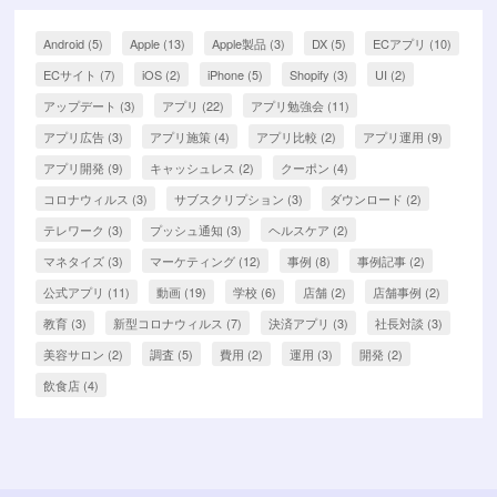
Android
(5)
Apple
(13)
Apple製品
(3)
DX
(5)
ECアプリ
(10)
ECサイト
(7)
iOS
(2)
iPhone
(5)
Shopify
(3)
UI
(2)
アップデート
(3)
アプリ
(22)
アプリ勉強会
(11)
アプリ広告
(3)
アプリ施策
(4)
アプリ比較
(2)
アプリ運用
(9)
アプリ開発
(9)
キャッシュレス
(2)
クーポン
(4)
コロナウィルス
(3)
サブスクリプション
(3)
ダウンロード
(2)
テレワーク
(3)
プッシュ通知
(3)
ヘルスケア
(2)
マネタイズ
(3)
マーケティング
(12)
事例
(8)
事例記事
(2)
公式アプリ
(11)
動画
(19)
学校
(6)
店舗
(2)
店舗事例
(2)
教育
(3)
新型コロナウィルス
(7)
決済アプリ
(3)
社長対談
(3)
美容サロン
(2)
調査
(5)
費用
(2)
運用
(3)
開発
(2)
飲食店
(4)