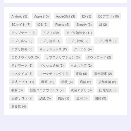
Android
(5)
Apple
(13)
Apple製品
(3)
DX
(5)
ECアプリ
(10)
ECサイト
(7)
iOS
(2)
iPhone
(5)
Shopify
(3)
UI
(2)
アップデート
(3)
アプリ
(22)
アプリ勉強会
(11)
アプリ広告
(3)
アプリ施策
(4)
アプリ比較
(2)
アプリ運用
(9)
アプリ開発
(9)
キャッシュレス
(2)
クーポン
(4)
コロナウィルス
(3)
サブスクリプション
(3)
ダウンロード
(2)
テレワーク
(3)
プッシュ通知
(3)
ヘルスケア
(2)
マネタイズ
(3)
マーケティング
(12)
事例
(8)
事例記事
(2)
公式アプリ
(11)
動画
(19)
学校
(6)
店舗
(2)
店舗事例
(2)
教育
(3)
新型コロナウィルス
(7)
決済アプリ
(3)
社長対談
(3)
美容サロン
(2)
調査
(5)
費用
(2)
運用
(3)
開発
(2)
飲食店
(4)