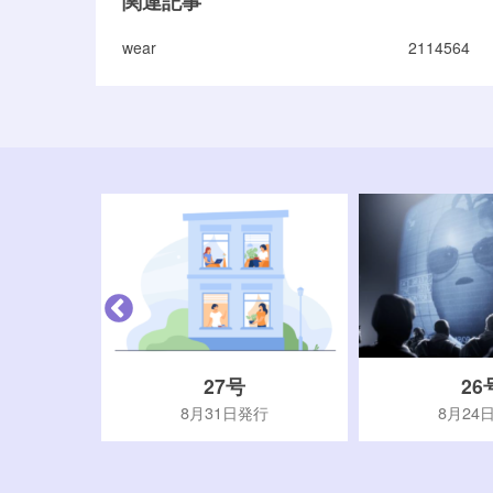
関連記事
wear
2114564
27号
26
行
8月31日発行
8月24