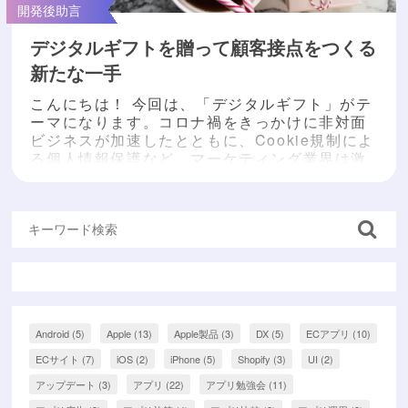
開発後助言
デジタルギフトを贈って顧客接点をつくる
新たな一手
こんにちは！ 今回は、「デジタルギフト」がテ
ーマになります。コロナ禍をきっかけに非対面
ビジネスが加速したとともに、Cookie規制によ
る個人情報保護など、マーケティング業界は激
変しています。今回は、そんな現状で新たな一
手となり得るデジタルギフトについてご紹介し
ます！ デジタルギフトとは コンビニやカフェチ
ェーンなどの商品をURL化して、アプリや
LINE、SNSでプレゼントができるサービスで
す。プレ...
もっと読む »
Android
(5)
Apple
(13)
Apple製品
(3)
DX
(5)
ECアプリ
(10)
ECサイト
(7)
iOS
(2)
iPhone
(5)
Shopify
(3)
UI
(2)
アップデート
(3)
アプリ
(22)
アプリ勉強会
(11)