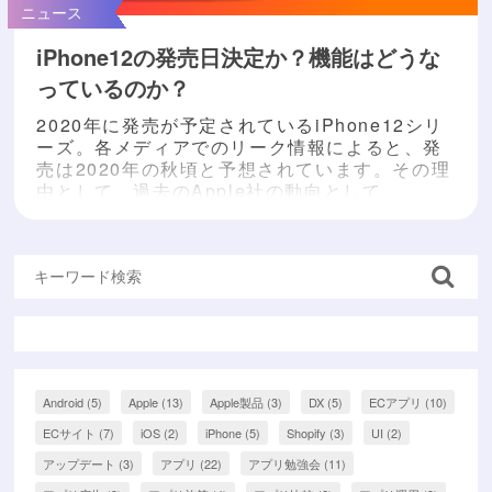
ニュース
iPhone12の発売日決定か？機能はどうな
っているのか？
2020年に発売が予定されているiPhone12シリ
ーズ。各メディアでのリーク情報によると、発
売は2020年の秋頃と予想されています。その理
由として、過去のApple社の動向として、
iPhoneシリーズは毎年9月に新作が発表され、9
月中に発売されていましたが、今年は新型コロ
ナウイルスの影響によりずれ込むのではないか
と考えられます。 さて、そんなiPhone12シリ
ーズの気になる性能ですが、これまで...
もっと
読む »
Android
(5)
Apple
(13)
Apple製品
(3)
DX
(5)
ECアプリ
(10)
ECサイト
(7)
iOS
(2)
iPhone
(5)
Shopify
(3)
UI
(2)
アップデート
(3)
アプリ
(22)
アプリ勉強会
(11)