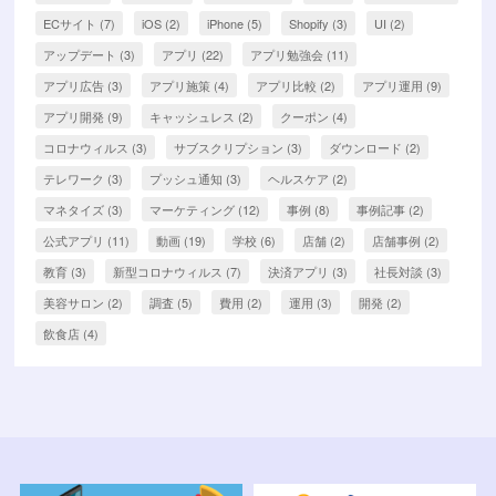
ECサイト
(7)
iOS
(2)
iPhone
(5)
Shopify
(3)
UI
(2)
アップデート
(3)
アプリ
(22)
アプリ勉強会
(11)
アプリ広告
(3)
アプリ施策
(4)
アプリ比較
(2)
アプリ運用
(9)
アプリ開発
(9)
キャッシュレス
(2)
クーポン
(4)
コロナウィルス
(3)
サブスクリプション
(3)
ダウンロード
(2)
テレワーク
(3)
プッシュ通知
(3)
ヘルスケア
(2)
マネタイズ
(3)
マーケティング
(12)
事例
(8)
事例記事
(2)
公式アプリ
(11)
動画
(19)
学校
(6)
店舗
(2)
店舗事例
(2)
教育
(3)
新型コロナウィルス
(7)
決済アプリ
(3)
社長対談
(3)
美容サロン
(2)
調査
(5)
費用
(2)
運用
(3)
開発
(2)
飲食店
(4)