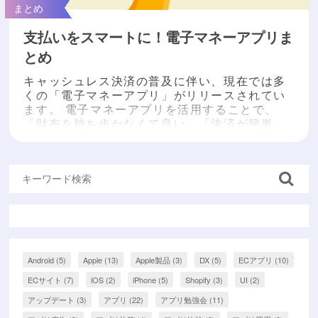
まとめ
支払いをスマートに！電子マネーアプリま
とめ
キャッシュレス決済の普及に伴い、現在では多
くの「電子マネーアプリ」がリリースされてい
ます。 電子マネーアプリを活用することで、
「財布を持ち歩かなくて良い」「決済が簡単」
「ポイント還元」などのメリットを受けること
ができます。 しかし、電子マネーアプリにはた
くさんの種類があるので、そもそも“どの電子マ
ネーアプリを選んで使えばいいのかわからな
い”という方も多いと思います。 そこで今回
は、電子マネーの選び...
もっと読む »
Android
(5)
Apple
(13)
Apple製品
(3)
DX
(5)
ECアプリ
(10)
ECサイト
(7)
iOS
(2)
iPhone
(5)
Shopify
(3)
UI
(2)
アップデート
(3)
アプリ
(22)
アプリ勉強会
(11)