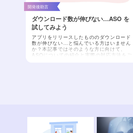
開発後助言
ダウンロード数が伸びない…ASO を
試してみよう
アプリをリリースしたもののダウンロード
数が伸びない…と悩んでいる方はいません
か？本記事ではそのような方に向けて、
ASOについての紹介と実際の対応方法をご
説明します。 ASOとは？ まずASOとは
App Store Optimizationの略称で、アプリ
ストア最適化のことを指します。これはス
トアランキング上昇による自然流入の増加
(＝SEO)と、アプリ詳細ページの最適化に
おけるダウンロード率の上昇(...
もっと読
»