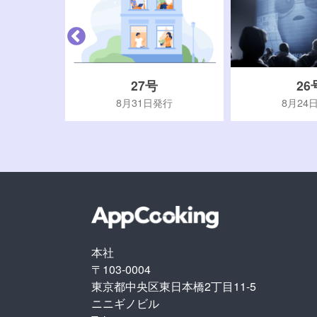
27号
26
行
8月31日発行
8月24
本社
〒103-0004
東京都中央区東日本橋2丁目11-5
ニニギノビル