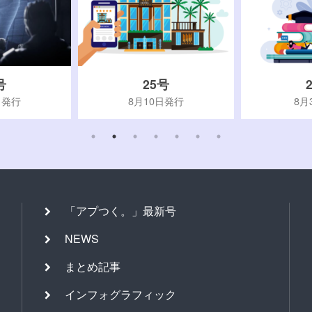
号
25号
日発行
8月10日発行
8月
「アプつく。」最新号
NEWS
まとめ記事
インフォグラフィック