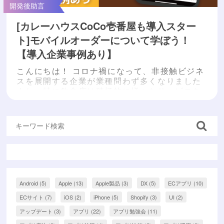
開発後助言
[カレーハウスCoCo壱番屋も導入スター
ト]モバイルオーダーについて学ぼう！
【導入企業事例あり】
こんにちは！ コロナ禍になって、非接触ビジネ
スを展開する企業が業種問わず多くなりました
よね。特に飲食店は積極的に様々なサービスを
導入しているように見受けられます。 今回は、
「そもそもモバイルオーダーの仕組みとは」と
いうところから、10月にスタートした「カレー
ハウスCoCo壱番屋」のモバイルオーダーサー
ビスをご紹介したいと思います！ 記事の後半で
は、モバイルオーダーを導入している企業事例
もご紹介いた...
もっと読む »
Android
(5)
Apple
(13)
Apple製品
(3)
DX
(5)
ECアプリ
(10)
ECサイト
(7)
iOS
(2)
iPhone
(5)
Shopify
(3)
UI
(2)
アップデート
(3)
アプリ
(22)
アプリ勉強会
(11)