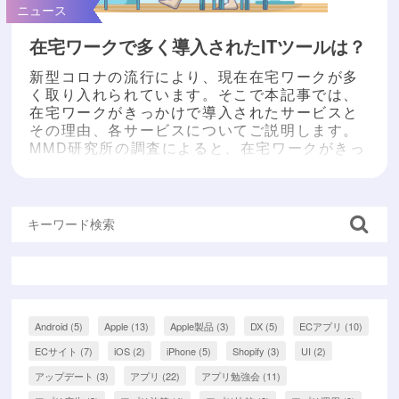
ニュース
在宅ワークで多く導入されたITツールは？
新型コロナの流行により、現在在宅ワークが多
く取り入れられています。そこで本記事では、
在宅ワークがきっかけで導入されたサービスと
その理由、各サービスについてご説明します。
MMD研究所の調査によると、在宅ワークがきっ
かけで企業が導入したITツールの1位がSkype、
2位がZoom、3位がSlackという結果が出まし
た。Skypeが1位になった理由として、Skypeは
在宅勤務が始まる以前から使っている...
もっと
読む »
Android
(5)
Apple
(13)
Apple製品
(3)
DX
(5)
ECアプリ
(10)
ECサイト
(7)
iOS
(2)
iPhone
(5)
Shopify
(3)
UI
(2)
アップデート
(3)
アプリ
(22)
アプリ勉強会
(11)