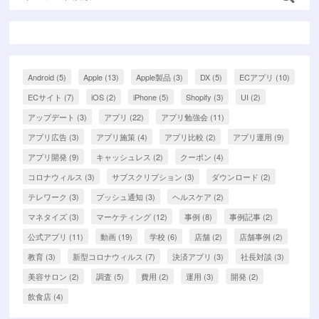
Android
(5)
Apple
(13)
Apple製品
(3)
DX
(5)
ECアプリ
(10)
ECサイト
(7)
iOS
(2)
iPhone
(5)
Shopify
(3)
UI
(2)
アップデート
(3)
アプリ
(22)
アプリ勉強会
(11)
アプリ広告
(3)
アプリ施策
(4)
アプリ比較
(2)
アプリ運用
(9)
アプリ開発
(9)
キャッシュレス
(2)
クーポン
(4)
コロナウィルス
(3)
サブスクリプション
(3)
ダウンロード
(2)
テレワーク
(3)
プッシュ通知
(3)
ヘルスケア
(2)
マネタイズ
(3)
マーケティング
(12)
事例
(8)
事例記事
(2)
公式アプリ
(11)
動画
(19)
学校
(6)
店舗
(2)
店舗事例
(2)
教育
(3)
新型コロナウィルス
(7)
決済アプリ
(3)
社長対談
(3)
美容サロン
(2)
調査
(5)
費用
(2)
運用
(3)
開発
(2)
飲食店
(4)