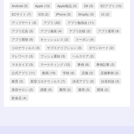
Android
(5)
Apple
(13)
Apple製品
(3)
DX
(5)
ECアプリ
(10)
ECサイト
(7)
iOS
(2)
iPhone
(5)
Shopify
(3)
UI
(2)
アップデート
(3)
アプリ
(22)
アプリ勉強会
(11)
アプリ広告
(3)
アプリ施策
(4)
アプリ比較
(2)
アプリ運用
(9)
アプリ開発
(9)
キャッシュレス
(2)
クーポン
(4)
コロナウィルス
(3)
サブスクリプション
(3)
ダウンロード
(2)
テレワーク
(3)
プッシュ通知
(3)
ヘルスケア
(2)
マネタイズ
(3)
マーケティング
(12)
事例
(8)
事例記事
(2)
公式アプリ
(11)
動画
(19)
学校
(6)
店舗
(2)
店舗事例
(2)
教育
(3)
新型コロナウィルス
(7)
決済アプリ
(3)
社長対談
(3)
美容サロン
(2)
調査
(5)
費用
(2)
運用
(3)
開発
(2)
飲食店
(4)