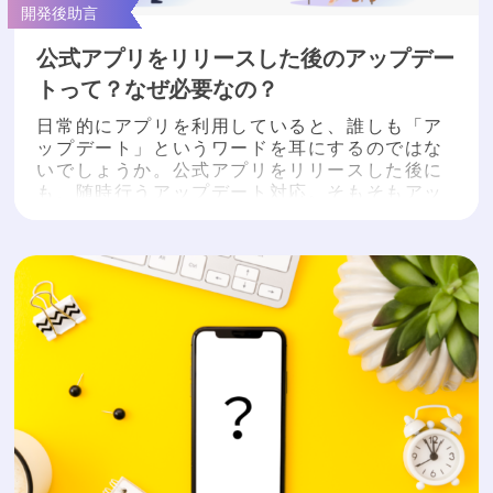
開発後助言
公式アプリをリリースした後のアップデー
トって？なぜ必要なの？
日常的にアプリを利用していると、誰しも「ア
ップデート」というワードを耳にするのではな
いでしょうか。公式アプリをリリースした後に
も、随時行うアップデート対応。そもそもアッ
プデート対応は「何をするの?」「なぜする
の?」と疑問を持つ方が多くいらっしゃると思い
ます。 実は、アップデートはスマホやアプリを
安全かつこれまで以上に便利に利用するにあた
って非常に重要なことなのです。 今回はそんな
知られざるアップデ...
もっと読む »